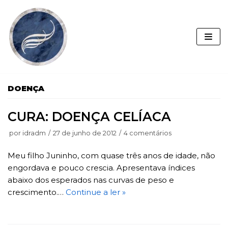
Pular
para
o
conteúdo
DOENÇA
CURA: DOENÇA CELÍACA
por
idradm
27 de junho de 2012
4 comentários
Meu filho Juninho, com quase três anos de idade, não
engordava e pouco crescia. Apresentava índices
abaixo dos esperados nas curvas de peso e
crescimento.…
Continue a ler »