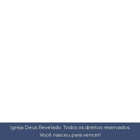
Igreja Deus Revelado. Todos os direitos reservados.
Você nasceu para vencer!