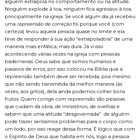
alguém extrapola no comportamento ou na atitude.
Ninguém explode à toa, ninguém fica agressivo à toa,
principalmente na igreja. Se você algum dia já recebeu
uma
repreensão de correção
foi porque você (com
certeza) levou aquela pessoa quase no limite e ela
teve de responder à sua ação “extrapoladora” de uma
maneira mais enfática, mais dura. Já vi isso
acontecendo várias vezes na igreja com pessoas
baderneiras. Deus sabe que somos humanos e
passivos de erros, por isso colocou na Bíblia que a
repreensão também deve ser recebida, pois mesmo
que não sendo transmitida da melhor maneira (às
vezes, aos gritos), dela ainda podemos colher bons
frutos. Quem corrige com repreensão são pessoas
que cuidam da obra, de ministérios, de ovelhas e
sabem que uma atitude “desgovernada” de alguém
pode trazer seríssimos problemas para o corpo como
um todo, por isso reage dessa forma. É lógico que com
o Espírito de Deus que habita em nós, logo a pessoa