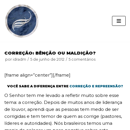
Pular
para
o
conteúdo
CORREÇÃO: BÊNÇÃO OU MALDIÇÃO?
por
idradm
5 de junho de 2012
5 comentários
[frame align=”center”]
[/frame]
VOCÊ SABE A DIFERENÇA ENTRE
CORREÇÃO E REPREENSÃO?
O Senhor tem me levado a refletir muito sobre esse
tema: a correção. Depois de muitos anos de liderança
de louvor, aprendi que as pessoas tem medo de ser
corrigidas e tem temor de quem as corrige (pastores,
líderes e autoridades). Nós brasileiros temos uma